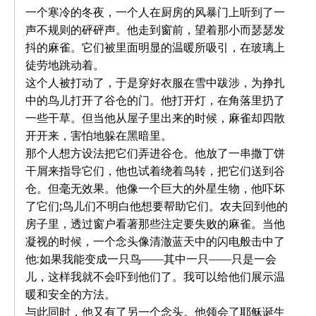
一个寒冷的冬夜，一个人在厨房的风暴门上听到了一
声不规则的砰砰声。他走到窗前，望着那小而瑟瑟发
抖的麻雀。它们被里面明显的温暖所吸引，在玻璃上
徒劳地跳动着。
这个人被打动了，于是穿好衣服在雪中跋涉，为挣扎
中的鸟儿打开了谷仓的门。他打开灯，在角落里扔了
一些干草。但当他从屋子里出来的时候，麻雀却四散
开开来，害怕地躲在黑暗里。
那个人想方设法把它们弄进谷仓。他放了一串撒丁饼
干屑来指导它们，他也试着绕着鸟转，把它们送到谷
仓。但毫无效果。他像一个巨大的外星生物，他吓坏
了它们;鸟儿们不明白他想要帮助它们。农夫回到他的
房子里，透过窗户看著那些注定要失败的麻雀。当他
凝视的时候，一个念头像清澈蓝天中的闪电般击中了
他:如果我能变成一只鸟——其中一只——只是一会
儿，这样我就不会吓到他们了。我可以给他们展示温
暖和安全的方法。
与此同时，他又有了另一个念头。他领会了耶稣诞生