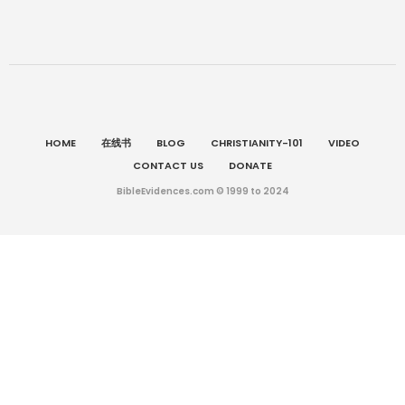
HOME
在线书
BLOG
CHRISTIANITY-101
VIDEO
CONTACT US
DONATE
BibleEvidences.com © 1999 to 2024
英语
English
简体中文
(
)