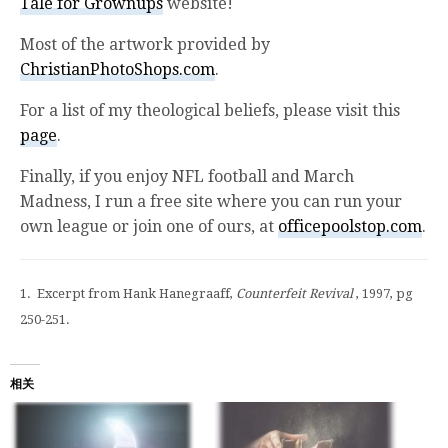
Tale for Grownups
website!
Most of the artwork provided by
ChristianPhotoShops.com
.
For a list of my theological beliefs, please visit this
page
.
Finally, if you enjoy NFL football and March
Madness, I run a free site where you can run your
own league or join one of ours, at
officepoolstop.com
.
1. Excerpt from Hank Hanegraaff,
Counterfeit Revival
, 1997, pg
250-251.
相关