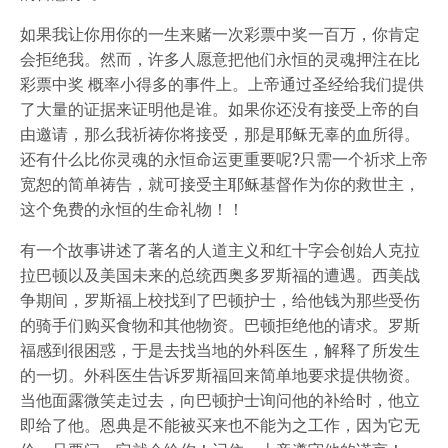
如果我让你用你的一生来赌一次彩票中奖一百万，你肯定
会拒绝我。然而，许多人愿意把他们永恒的灵魂押注在比
彩票中奖 概率小得多的事件上。上帝通过圣经给我们提供
了大量的证据来证明他是谁。如果你还没有接受上帝的自
由邀请，那么我祈祷你将接受，那是耶稣无辜的血所得。
还有什么比你灵魂的永恒命运更重要呢?只需一个祈求上帝
宽恕的简单祷告，就可接受主耶稣基督作为你的救世主，
这个免费的永恒的生命礼物！！
有一个故事讲述了著名的人道主义和红十字会创始人克拉
拉巴顿以及美国未来的总统西奥多罗斯福的遭遇。西美战
争期间，罗斯福上校找到了巴顿护士，给他钱为那些受伤
的骑手们购买食物和其他物资。巴顿拒绝他的请求。罗斯
福感到很困惑，于是去找当地的外科医生，解释了所发生
的一切。外科医生告诉罗斯福回来简单地要求提供物资。
当他面露微笑走过去，向巴顿护士询问他的补给时，他立
即给了他。恩典是不能被买来也不能为之工作，因为它无