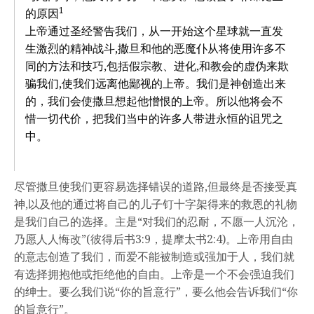
1
的原因
上帝通过圣经警告我们，从一开始这个星球就一直发
生激烈的精神战斗,撒旦和他的恶魔仆从将使用许多不
同的方法和技巧,包括假宗教、进化,和教会的虚伪来欺
骗我们,使我们远离他鄙视的上帝。我们是神创造出来
的，我们会使撒旦想起他憎恨的上帝。所以他将会不
惜一切代价，把我们当中的许多人带进永恒的诅咒之
中。
尽管撒旦使我们更容易选择错误的道路,但最终是否接受真
神,以及他的通过将自己的儿子钉十字架得来的救恩的礼物
是我们自己的选择。主是“对我们的忍耐，不愿一人沉沦，
乃愿人人悔改”(彼得后书3:9，提摩太书2:4)。上帝用自由
的意志创造了我们，而爱不能被制造或强加于人，我们就
有选择拥抱他或拒绝他的自由。上帝是一个不会强迫我们
的绅士。要么我们说“你的旨意行”，要么他会告诉我们“你
的旨意行”。