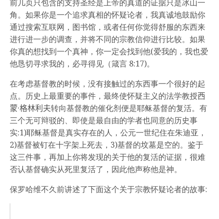
前几页只包含的支持圣经是上帝的真道的证据只是冰山一
角。如果你是一个追求真相的怀疑论者，我真诚地鼓励你
通过搜索互联网，图书馆，或者任何你觉得舒服的东西来
进行进一步的调查，并将不同的宗教信仰进行比较。如果
你真的想找到一个真神，你一定会找到他(爱我的，我也爱
他恳切寻求我的，必寻得见（箴言 8:17)。
在考虑基督教的时候，没有接触过的东西事一个很好的起
点。历史上最重要的事件，最终使怀疑主义的法学教授
西
蒙·格林利夫
转向基督教的催化剂便是耶稣基督的复活。有
三个无可辩驳的、即使是最自由的学者也同意的历史事
实:1)耶稣基督是真实存在的人，公元一世纪住在朱迪亚，
2)基督被钉在十字架上死去，3)基督的坟墓是空的。鉴于
这三件事，再加上你将发现的关于他的复活的证据，很难
否认基督确实从死里复活了，因此他声称他是神。
保罗哈维不久前讲述了下面这个关于宗教怀疑论者的故事: