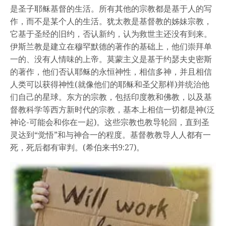
是圣子耶稣基督的生活。所有其他的宗教都是基于人的写
作，而不是某个人的生活。犹太教是基督教的姊妹宗教，
它基于圣经的旧约，否认新约，认为救世主还没有到来。
伊斯兰教是建立在穆罕默德的著作的基础上，他们崇拜单
一的、没有人情味的上帝。莫蒙主义是基于约瑟夫史密斯
的著作，他们否认耶稣的永恒神性，相信多神，并且相信
人类可以获得神性(就像他们的耶稣和圣父那样)并统治他
们自己的星球。东方的宗教，包括印度教和佛教，以及基
督教科学等西方新时代的宗教，基本上相信一切都是神(泛
神论-可能会和你在一起)。这些宗教也教导轮回，直到圣
灵达到“觉悟”和与神合一的程度。基督教教导人人都有一
死，死后都有审判。(希伯来书9:27)。