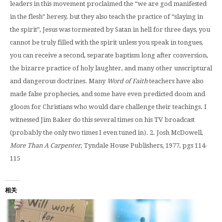
leaders in this movement proclaimed the “we are god manifested
in the flesh” heresy, but they also teach the practice of “slaying in
the spirit”, Jesus was tormented by Satan in hell for three days, you
cannot be truly filled with the spirit unless you speak in tongues,
you can receive a second, separate baptism long after conversion,
the bizarre practice of holy laughter, and many other unscriptural
and dangerous doctrines. Many
Word of Faith
teachers have also
made false prophecies, and some have even predicted doom and
gloom for Christians who would dare challenge their teachings. I
witnessed Jim Baker do this several times on his TV broadcast
(probably the only two times I even tuned in).
2. Josh McDowell,
More Than A Carpenter
, Tyndale House Publishers, 1977, pgs 114-
115
相关