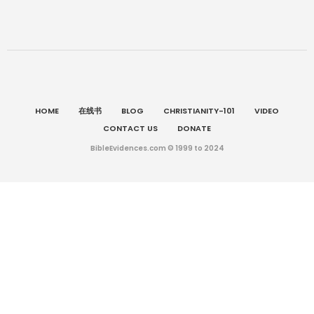
HOME
在线书
BLOG
CHRISTIANITY-101
VIDEO
CONTACT US
DONATE
BibleEvidences.com © 1999 to 2024
英语
English
简体中文
(
)