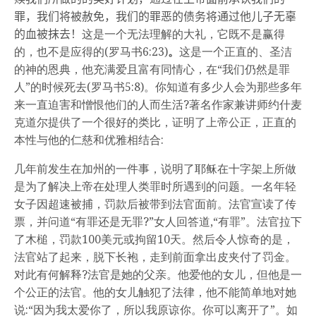
罪，我们将被赦免，我们的罪恶的债务将通过他儿子无辜
的血被抹去！
这是一个无法理解的大礼，它既不是赢得
的，也不是应得的(罗马书6:23)
。
这是一个正直的、圣洁
的神的恩典，他充满爱且富有同情心，在“我们仍然是罪
人”的时候死去(罗马书5:8)。你知道有多少人会为那些多年
来一直迫害和憎恨他们的人而生活?著名作家兼讲师约什麦
克道尔提供了一个很好的类比，证明了上帝公正，正直的
本性与他的仁慈和优雅相结合:
几年前发生在加州的一件事，说明了耶稣在十字架上所做
是为了解决上帝在处理人类罪时所遇到的问题。一名年轻
女子因超速被捕，罚款后被带到法官面前。法官宣读了传
票，并问道“有罪还是无罪?”女人回答道,“有罪”。法官拉下
了木槌，罚款100美元或拘留10天。然后令人惊奇的是，
法官站了起来，脱下长袍，走到前面拿出皮夹付了罚金。
对此有何解释?法官是她的父亲。他爱他的女儿，但他是一
个公正的法官。他的女儿触犯了法律，他不能简单地对她
说:“因为我太爱你了，所以我原谅你。你可以离开了”。如