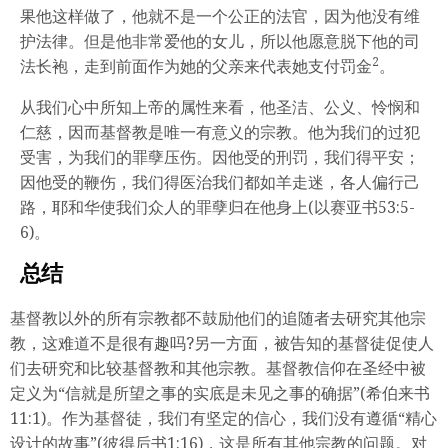
果他这样做了，他就不是一个公正的法官，因为他没有维
护法律。但是他非常爱他的女儿，所以他愿意脱下他的司
2
法长袍，走到前面作为她的父亲来代表她支付罚金
。
从我们心中所知上帝的属性来看，他圣洁、公义、怜悯和
仁慈，因而基督教是唯一有意义的宗教。他为我们的过犯
受害，为我们的罪孽压伤。因他受的刑罚，我们得平安；
因他受的鞭伤，我们得医治我们都如羊走迷，各人偏行己
路，耶和华使我们众人的罪孽归在他身上(以赛亚书53:5-
6)。
总结
基督教以外的所有宗教都不鼓励他们的追随者去研究其他宗
教，这难道不是很有趣吗?另一方面，被告知的基督徒促使人
们去研究和比较基督教和其他宗教。基督教信仰在圣经中被
定义为“信就是所望之事的实底是未见之事的确据”(希伯来书
11:1)。作为基督徒，我们有坚定的信心，我们没有遵循“精心
设计的故事”(彼得后书1:16)，这是所有其他宗教的问题。对