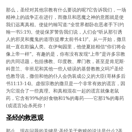
那么，圣经对其他宗教有什么要说的呢?它告诉我们，一场
精神上的战争正在进行，而撒旦和恶魔之神的意图就是使
我们远离真相。使徒约翰写道:“全世界都卧在恶者手下(约
翰一书5:19)。使徒保罗警告我们说，人们会“听从那引诱
人的邪灵和魔鬼的道理(提摩太前书4:1)”。从一开始，撒旦
就一直在欺骗人类。在伊甸园里，他使夏娃相信“你们将会
像上帝一样”。有趣的是，你有没有发现“上帝”是许多宗教
的共同话题，包括佛教、印度教、摩门教，甚至是肯尼斯·
1
科普兰、辛班尼和其他一些人错误的基督教教义吗?
圣经
也教导说，撒但和他的仆人会伪装成公义的大臣(哥林多后
书11:13-14)。虚假宗教的撒旦是一个非常有效的谎言，因
为它混合了一些真理。和真相混在一起的谎言就像老鼠
药，它含有99%的好食物和1%的毒药——它那1%的毒药
(或谎言)会杀死你！
圣经的救恩观
那么，现在问题的关键是:圣经关于救赎的说法是什么?圣