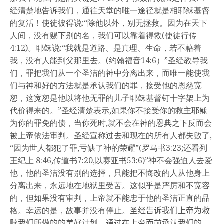
经清楚地告诉我们，通往天堂的唯一途径就是相耶稣基督
的复活！使徒彼得说:“除他以外，别无拯救。因为在天下
人间，没有赐下别的名，我们可以靠着得救(使徒行传
4:12)。耶稣说:“我就是道路、是真理、生命，若不藉着
我，没有人能到父那里去。(约翰福音14:6）”圣经教导我
们，罪把我们从一个圣洁的神中分离出来，而唯一能使我
们与神和好的方法就是承认我们的罪，接受他的恩慈宽
恕，这宽恕是他以将他无罪的儿子耶稣基督钉十字架上为
代价得来的。”圣经清楚表示,如果你不接受你的救主耶稣
为你的罪免的债，当你死时,就不会在神的恩典之下反而会
被上帝依法审判。圣经宣称过去和现在的所有人都失败了,
“因为世人都犯了罪,亏缺了神的荣耀”(罗马书3:23;还看列
王纪上 8:46,传道书7:20,以赛亚书53:6)”神不会强迫人去爱
他，他的圣洁没有别的选择，只能把不悔改的人从他身上
分离出来，永远地在地狱里受苦。这似乎是严厉和不宽容
的，但如果没有审判，上帝就不能忠于他的圣洁正直的品
格。幸运的是，故事并没有停止。
圣经告诉我们上帝为救
赎我们所做的的美好计划，通过在上帝面前承认我们的