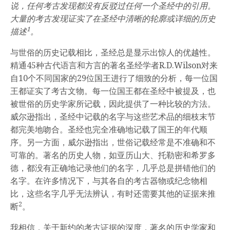
说，任何考古发现都没有反驳过任何一个圣经中的引用。
大量的考古发现证实了在圣经中清晰的轮廓或详细的历史
1
描述
。
与世俗的历史记载相比，圣经总是显示出惊人的优越性。
精通45种古代语言和方言的著名圣经学者R.D.Wilson对来
自10个不同国家的29位国王进行了细致的分析，每一位国
王都证实了考古文物。每一位国王都在圣经中被提及，也
被世俗的历史学家所记载，因此提供了一种比较的方法。
威尔逊指出，圣经中记载的名字与这些艺术品的细枝末节
都完美地吻合。圣经也完全准确地记载了国王的年代顺
序。另一方面，威尔逊指出，世俗记载经常是不准确和不
可靠的。著名的历史人物，如亚历山大、托勒密和希罗多
德，都没有正确地记录他们的名字，几乎总是拼错他们的
名字。在许多情况下，与其各自的考古器物或纪念物相
比，这些名字几乎无法辨认，有时还需要其他的证据来推
2
断
。
我相信，关于新约的考古证据的深度，著名的历史学家和