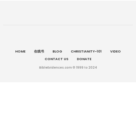
HOME
在线书
BLOG
CHRISTIANITY-101
VIDEO
CONTACT US
DONATE
BibleEvidences.com © 1999 to 2024
英语
English
简体中文
(
)