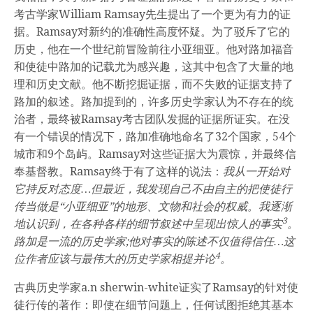
考古学家William Ramsay先生提出了一个更为有力的证
据。Ramsay对新约的准确性高度怀疑。为了驳斥了它的
历史，他在一个世纪前冒险前往小亚细亚。他对路加福音
和使徒中路加的记载尤为感兴趣，这其中包含了大量的地
理和历史文献。他不断挖掘证据，而不失败的证据支持了
路加的叙述。路加提到的，许多历史学家认为不存在的统
治者，最终被Ramsay考古团队发掘的证据所证实。在没
有一个错误的情况下，路加准确地命名了32个国家，54个
城市和9个岛屿。Ramsay对这些证据大为震惊，并最终信
奉基督教。Ramsay终于有了这样的说法：
我从一开始对
它持反对态度…但最近，我发现自己不由自主的把使徒行
传当做是“小亚细亚”的地形、文物和社会的权威。我逐渐
3
地认识到，在各种各样的细节叙述中呈现出惊人的事实
。
路加是一流的历史学家;他对事实的陈述不仅值得信任…这
4
位作者应该与最伟大的历史学家相提并论
。
古典历史学家a.n sherwin-white证实了Ramsay的针对使
徒行传的著作：即使在细节问题上，任何试图拒绝其基本