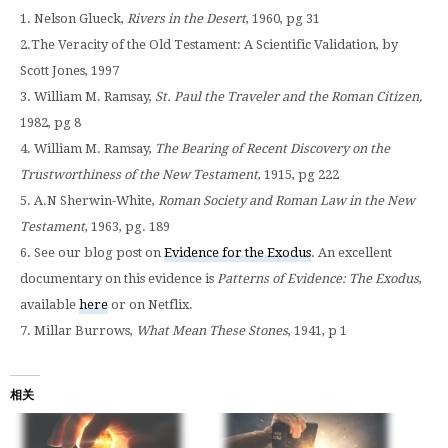
1. Nelson Glueck,
Rivers in the Desert
, 1960, pg 31
2.The Veracity of the Old Testament: A Scientific Validation, by
Scott Jones, 1997
3. William M. Ramsay,
St. Paul the Traveler and the Roman Citizen,
1982, pg 8
4. William M. Ramsay,
The Bearing of Recent Discovery on the
Trustworthiness of the New Testament
, 1915, pg 222
5. A.N Sherwin-White,
Roman Society and Roman Law in the New
Testament
, 1963, pg. 189
6. See our blog post on
Evidence for the Exodus
. An excellent
documentary on this evidence is
Patterns of Evidence: The Exodus
,
available
here
or on Netflix.
7. Millar Burrows,
What Mean These Stones
, 1941, p 1
相关